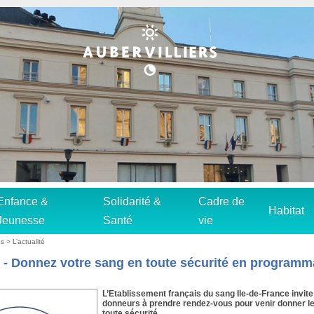
Enfance &
Solidarité &
Cadre de
Habitat
Jeunesse
Santé
vie
s > L’actualité
- Donnez votre sang en toute sécurité en programm
L’Etablissement français du sang Ile-de-France invite
donneurs à prendre rendez-vous pour venir donner l
toute sécurité.