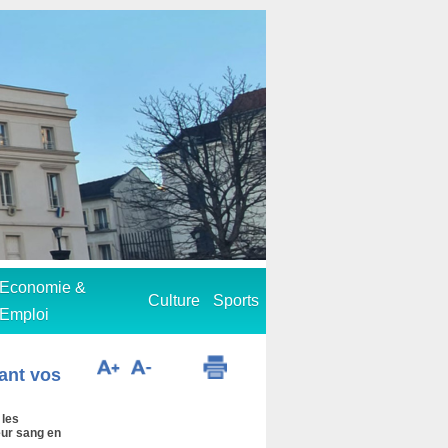
Economie &
Culture
Sports
Emploi
ant vos
 les
eur sang en