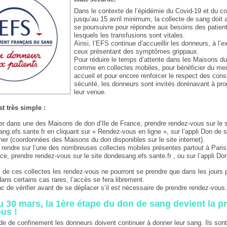
Dans le contexte de l’épidémie du Covid-19 et du c
jusqu’au 15 avril minimum, la collecte de sang doit
se poursuivre pour répondre aux besoins des patien
lesquels les transfusions sont vitales.
Ainsi, l’EFS continue d’accueillir les donneurs, à l’
ceux présentant des symptômes grippaux.
Pour réduire le temps d’attente dans les Maisons du
comme en collectes mobiles, pour bénéficier du mei
accueil et pour encore renforcer le respect des con
sécurité, les donneurs sont invités dorénavant à p
leur venue.
st très simple :
ler dans une des Maisons de don d’Ile de France, prendre rendez-vous sur le s
ng.efs.sante.fr en cliquant sur « Rendez-vous en ligne », sur l’appli Don de 
ner (coordonnées des Maisons du don disponibles sur le site internet).
 rendre sur l’une des nombreuses collectes mobiles présentes partout à Paris 
ce, prendre rendez-vous sur le site dondesang.efs.sante.fr , ou sur l’appli Do
 de ces collectes les rendez-vous ne pourront se prendre que dans les jours
 dans certains cas rares, l’accès se fera librement.
nc de vérifier avant de se déplacer s’il est nécessaire de prendre rendez-vous
du 30 mars, la 1ère étape du don de sang devient la p
us !
de de confinement les donneurs doivent continuer à donner leur sang. Ils sont