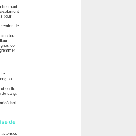
onfinement
 absolument
ts pour
exception de
 don tout
lleur
signes de
rogrammer
ite
sang ou
et en Ile-
n de sang.
 précédant
.
rise de
 autorisés