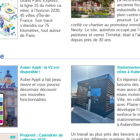
Grand Paris Express,
ancienne fri
la ligne 15 du métro va
industrielle 
relier, à l’horizon 2030,
plein centre-
45 villes d’Île-de-
poursuit. La 
France. Son tracé
confié ce chantier au promoteur immob
s’étendra sur 75
Nexity. Le site, autrefois occupé par l
kilomètres, tout autour
peintures et vernis Trimétal, était à l
de Paris.
depuis près de 30 ans.
ue
Auber Appli : la V2 est
Stationneme
disponible !
vélos à Auber
Auber Appli a fait peau
En réponse 
neuve et vous pouvez
besoins des 
désormais découvrir
mais aussi 
ses nouvelles
roues motori
fonctionnalités.
Ville, en col
avec Plain
développe l’o
renforce le m
stationnemen
à Aubervillie
Un travail au plus près des besoins a
Propreté : Calendrier de
couvrir les différents quartiers de la vil
collectes 2026