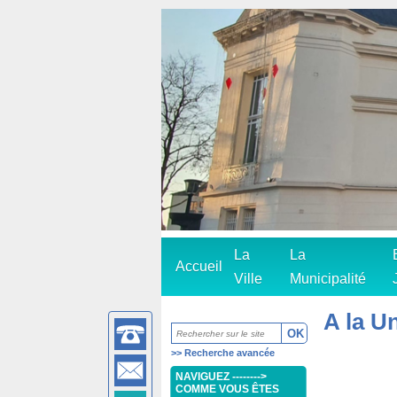
La
La
Accueil
Ville
Municipalité
A la U
>>
Recherche avancée
NAVIGUEZ -------->
COMME VOUS ÊTES