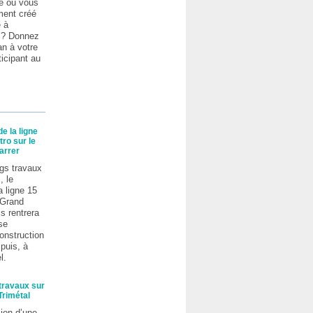
e ou vous
ent créé
é à
s ? Donnez
an à votre
ticipant au
e la ligne
ro sur le
arrer
gs travaux
, le
a ligne 15
 Grand
s rentrera
se
onstruction
puis, à
l.
travaux sur
 Trimétal
ion d’une