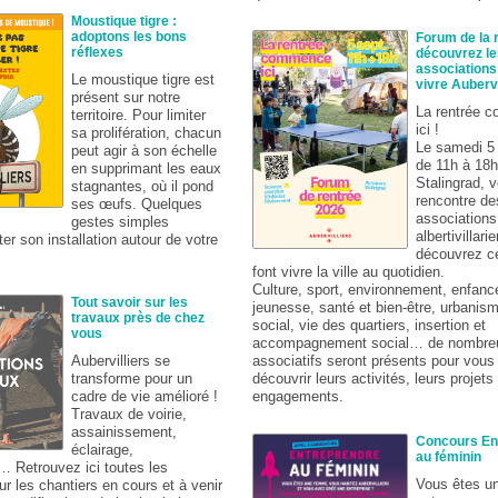
Moustique tigre :
adoptons les bons
Forum de la r
réflexes
découvrez le
associations 
Le moustique tigre est
vivre Aubervi
présent sur notre
La rentrée 
territoire. Pour limiter
ici !
sa prolifération, chacun
Le samedi 5
peut agir à son échelle
de 11h à 18
en supprimant les eaux
Stalingrad, 
stagnantes, où il pond
rencontre de
ses œufs. Quelques
associations
gestes simples
albertivillari
ter son installation autour de votre
découvrez ce
font vivre la ville au quotidien.
Culture, sport, environnement, enfanc
Tout savoir sur les
jeunesse, santé et bien-être, urbanism
travaux près de chez
social, vie des quartiers, insertion et
vous
accompagnement social… de nombreu
associatifs seront présents pour vous 
Aubervilliers se
découvrir leurs activités, leurs projets 
transforme pour un
engagements.
cadre de vie amélioré !
Travaux de voirie,
assainissement,
Concours En
éclairage,
au féminin
… Retrouvez ici toutes les
Vous êtes u
ur les chantiers en cours et à venir