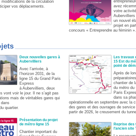
entrepreneur
 modifications de la circulation
avez récemm
ticiper vos déplacements.
votre activit
Aubervillier
un nouvel él
projet en par
concours « Entreprendre au féminin ».
jets
Deux nouvelles gares à
Les travaux d
Aubervilliers
15 Est du mét
point de dém
Avec l’arrivée, à
Après de lon
l’horizon 2031, de la
préparatoires
ligne 15 du Grand Paris
chantier de l
Express
du métro du
à Aubervilliers, deux
Paris Expres
 vont voir le jour. Il ne s’agit pas
dans sa pha
tions mais de véritables gares qui
opérationnelle en septembre avec la c
r dans
des gares et des ouvrages de service 
u quartier.
partir de 2026, le creusement du tunne
Présentation du projet
de métro ligne 15
Reprise des 
l’ancien site
Chantier important du
La reconvers