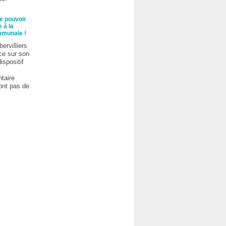
e pouvoir
 à la
mmunale !
bervilliers
ce sur son
dispositif
taire
ont pas de