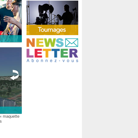
e « maquette
ts