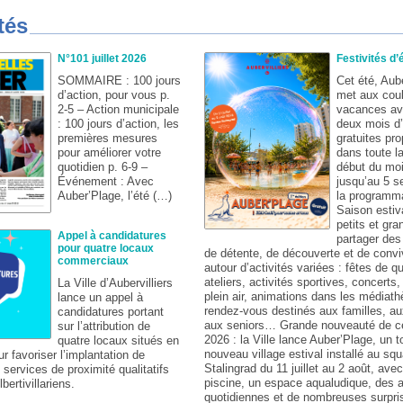
tés
N°101 juillet 2026
Festivités d’
SOMMAIRE : 100 jours
Cet été, Aube
d’action, pour vous p.
met aux cou
2-5 – Action municipale
vacances av
: 100 jours d’action, les
deux mois d
premières mesures
gratuites pr
pour améliorer votre
dans toute la
quotidien p. 6-9 –
début du mois
Événement : Avec
jusqu’au 5 s
Auber’Plage, l’été (…)
la programma
Saison estiva
petits et gra
Appel à candidatures
partager de
pour quatre locaux
de détente, de découverte et de conviv
commerciaux
autour d’activités variées : fêtes de qu
ateliers, activités sportives, concerts
La Ville d’Aubervilliers
plein air, animations dans les médiat
lance un appel à
rendez-vous destinés aux familles, au
candidatures portant
aux seniors… Grande nouveauté de ce
sur l’attribution de
2026 : la Ville lance Auber’Plage, un t
quatre locaux situés en
nouveau village estival installé au squ
ur favoriser l’implantation de
Stalingrad du 11 juillet au 2 août, ave
ervices de proximité qualitatifs
piscine, un espace aqualudique, des 
lbertivillariens.
quotidiennes et de nombreuses surpri