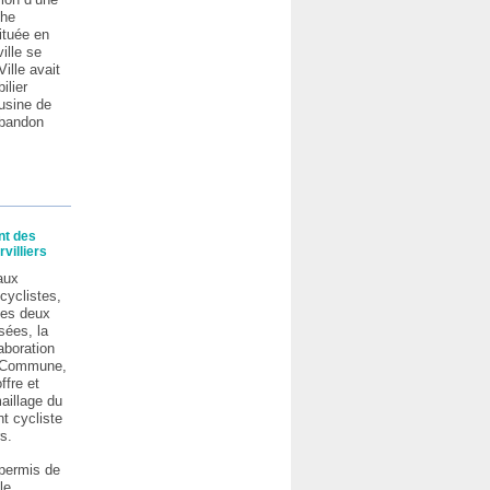
che
située en
ville se
Ville avait
ilier
’usine de
’abandon
nt des
villiers
aux
cyclistes,
des deux
sées, la
laboration
e Commune,
ffre et
aillage du
t cycliste
rs.
 permis de
le.