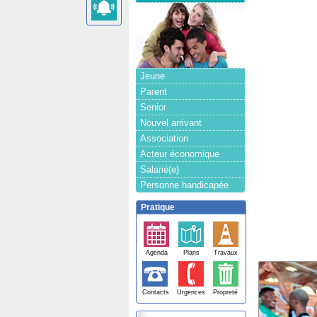
Jeune
Parent
Senior
Nouvel arrivant
Association
Acteur économique
Salarié(e)
Personne handicapée
Pratique
Agenda
Plans
Travaux
Contacts
Urgences
Propreté