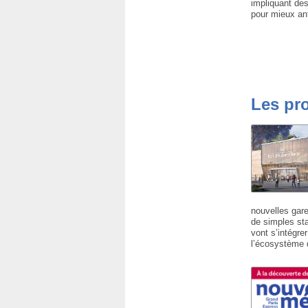
impliquant des
pour mieux an
Les pro
nouvelles gares
de simples sta
vont s’intégre
l’écosystème d