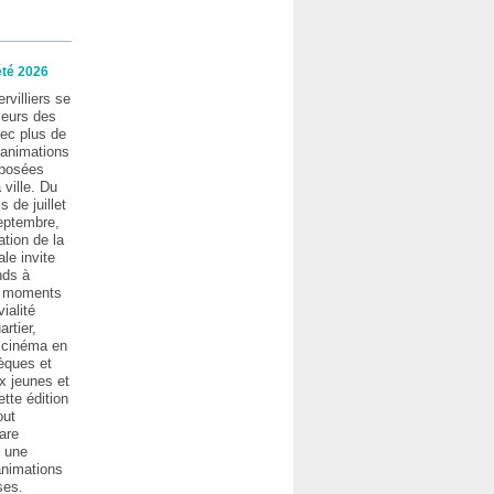
été 2026
rvilliers se
leurs des
ec plus de
’animations
oposées
 ville. Du
 de juillet
eptembre,
tion de la
le invite
nds à
s moments
ialité
artier,
, cinéma en
hèques et
x jeunes et
tte édition
out
are
c une
animations
ses.