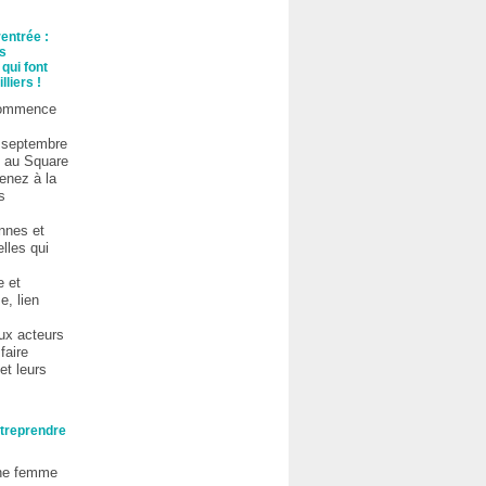
entrée :
s
qui font
lliers !
commence
 septembre
h au Square
venez à la
s
ennes et
lles qui
e et
e, lien
x acteurs
faire
et leurs
treprendre
ne femme