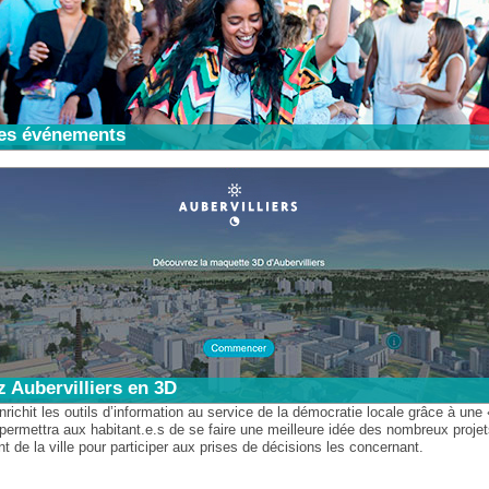
es événements
 Aubervilliers en 3D
enrichit les outils d’information au service de la démocratie locale grâce à un
 permettra aux habitant.e.s de se faire une meilleure idée des nombreux proje
de la ville pour participer aux prises de décisions les concernant.