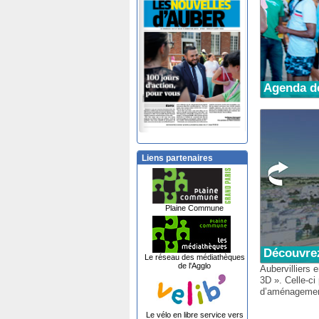
Agenda d
Liens partenaires
Plaine Commune
Découvrez
Le réseau des médiathèques
de l'Agglo
Aubervilliers 
3D ». Celle-ci
d’aménagement 
Le vélo en libre service vers