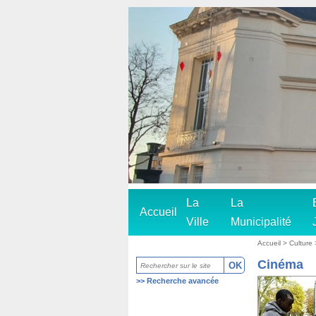
La
La
Accueil
Ville
Municipalité
Accueil
>
Culture
Cinéma
>>
Recherche avancée