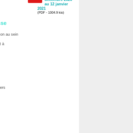
au 12 janvier
2021
(PDF - 1004.9 kio)
sse
tion au sein
t à
iers