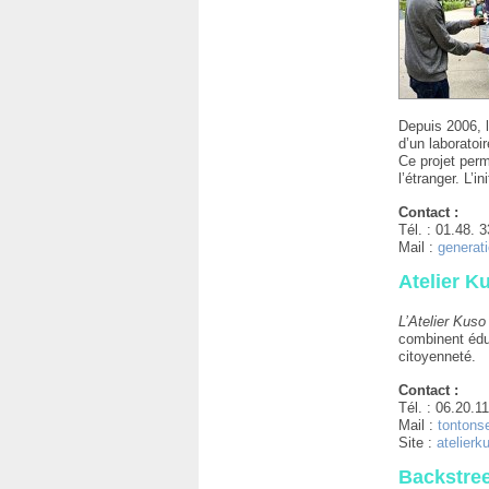
Depuis 2006, l
d’un laboratoi
Ce projet perm
l’étranger. L’i
Contact :
Tél. : 01.48. 3
Mail :
generat
Atelier K
L’Atelier Kus
combinent éduc
citoyenneté.
Contact :
Tél. : 06.20.1
Mail :
tontons
Site :
atelierk
Backstree