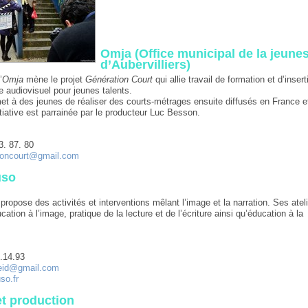
Omja (Office municipal de la jeune
d’Aubervilliers)
’
Omja
mène le projet
Génération Court
qui allie travail de formation et d’inser
re audiovisuel pour jeunes talents.
et à des jeunes de réaliser des courts-métrages ensuite diffusés en France e
nitiative est parrainée par le producteur Luc Besson.
3. 87. 80
ioncourt@gmail.com
uso
o
propose des activités et interventions mêlant l’image et la narration. Ses atel
ation à l’image, pratique de la lecture et de l’écriture ainsi qu’éducation à la
1.14.93
eid@gmail.com
uso.fr
t production