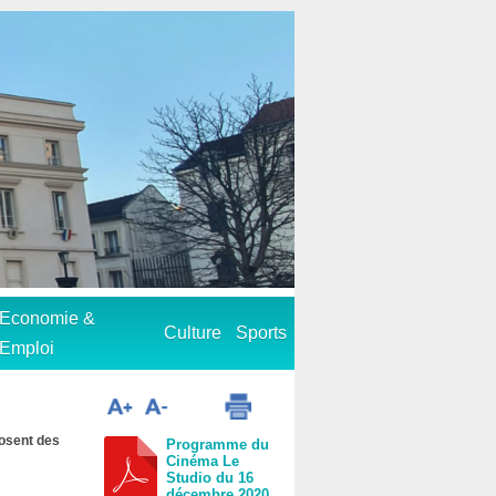
Economie &
Culture
Sports
Emploi
posent des
Programme du
Cinéma Le
Studio du 16
décembre 2020