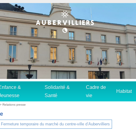
Enfance &
Solidarité &
Cadre de
Habitat
Jeunesse
Santé
vie
>
Relations presse
e
Fermeture temporaire du marché du centre-ville d’Aubervilliers