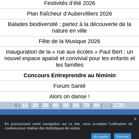
Festivités d’été 2026
Plan fraîcheur d’Aubervilliers 2026
Balades biodiversité : partez à la découverte de la
nature en ville
Fête de la Musique 2026
Inauguration de la « rue aux écoles » Paul Bert : un
nouvel espace apaisé et convivial pour les enfants et
les familles
Concours Entreprendre au féminin
Forum Santé
Alors on danse !
0
|
10
|
20
|
30
|
40
|
50
|
60
|
70
|
80
|
...
|
1720
X
© 2024 - Ville d’Aubervilliers
En poursuivant votre navigation sur ce site, vous acceptez l’utilisation de
cookies pour réaliser des statistiques de visites.
Accepter
Refuser