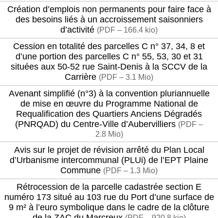
Création d’emplois non permanents pour faire face à
des besoins liés à un accroissement saisonniers
d’activité
(
PDF – 166.4 kio
)
Cession en totalité des parcelles C n° 37, 34, 8 et
d’une portion des parcelles C n° 55, 53, 30 et 31
situées aux 50-52 rue Saint-Denis à la SCCV de la
Carrière
(
PDF – 3.1 Mio
)
Avenant simplifié (n°3) à la convention pluriannuelle
de mise en œuvre du Programme National de
Requalification des Quartiers Anciens Dégradés
(PNRQAD) du Centre-Ville d’Aubervilliers
(
PDF –
2.8 Mio
)
Avis sur le projet de révision arrêté du Plan Local
d’Urbanisme intercommunal (PLUi) de l’EPT Plaine
Commune
(
PDF – 1.3 Mio
)
Rétrocession de la parcelle cadastrée section E
numéro 173 situé au 103 rue du Port d’une surface de
9 m² à l’euro symbolique dans le cadre de la clôture
de la ZAC du Marcreux
(
PDF – 920.8 kio
)