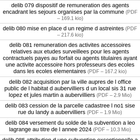
delib 079 dispositif de remuneration des agents
encadrant les sejours organises par la commune
(
PDF
– 169.1 kio
)
delib 080 mise en place d un regime d astreintes
(
PDF
– 217.6 kio
)
delib 081 remuneration des activites accessoires
relatives aux etudes surveillees pour les agents
contractuels payes au forfait ou agents titulaires ayant
une activite accessoire hors professeurs des ecoles
dans les ecoles elementaires
(
PDF – 167.2 kio
)
delib 082 acquisition par la ville aupres de l office
public de l habitat d aubervilliers d un local sis 31 rue
lopez et jules martin a aubervilliers
(
PDF – 2.9 Mio
)
delib 083 cession de la parcelle cadastree l no1 sise
rue du landy a aubervilliers
(
PDF – 1.9 Mio
)
delib 084 versement du solde de la subvention a leo
lagrange au titre de l annee 2024
(
PDF – 10.3 Mio
)
delib 085 attribution d une subvention exceptionnelle a