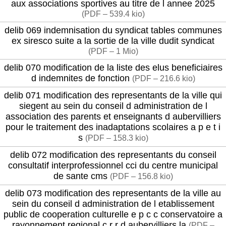
aux associations sportives au titre de l annee 2025
(
PDF – 539.4 kio
)
delib 069 indemnisation du syndicat tables communes
ex siresco suite a la sortie de la ville dudit syndicat
(
PDF – 1 Mio
)
delib 070 modification de la liste des elus beneficiaires
d indemnites de fonction
(
PDF – 216.6 kio
)
delib 071 modification des representants de la ville qui
siegent au sein du conseil d administration de l
association des parents et enseignants d aubervilliers
pour le traitement des inadaptations scolaires a p e t i
s
(
PDF – 158.3 kio
)
delib 072 modification des representants du conseil
consultatif interprofessionnel cci du centre municipal
de sante cms
(
PDF – 156.8 kio
)
delib 073 modification des representants de la ville au
sein du conseil d administration de l etablissement
public de cooperation culturelle e p c c conservatoire a
rayonnement regional c r r d aubervilliers la
(
PDF –