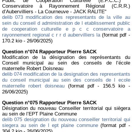
Public de Coopération Culturelle (E.P.C.C.) "
Conservatoire à Rayonnement Régional (C.R.R.)
d’Aubervilliers - La Courneuve - JACK RALITE"
delib 073 modification des representants de la ville au
sein du conseil d administration de l etablissement public
de cooperation culturelle e p c c conservatoire a
rayonnement regional c r r d aubervilliers la
(format pdf -
170.2 kio - 26/06/2025)
Question n°074 Rapporteur Pierre SACK
Modification de la désignation des représentants du
Conseil municipal au sein des conseils de l’école
maternelle Robert Doisneau
delib 074 modification de la designation des representants
du conseil municipal au sein des conseils de l ecole
maternelle robert doisneau
(format pdf - 156.5 kio -
26/06/2025)
Question n°075 Rapporteur Pierre SACK
Désignation du nouveau Conseiller territorial qui siègera
au sein de l’EPT Plaine Commune
delib 075 designation du nouveau conseiller territorial qui
siegera au sein de l ept plaine commune
(format pdf -
304.2 kio - 26/06/2025)