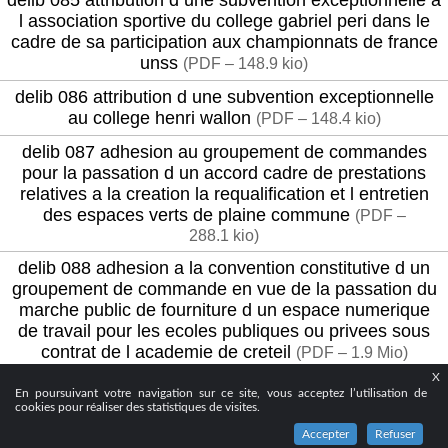
l association sportive du college gabriel peri dans le
cadre de sa participation aux championnats de france
unss
(
PDF – 148.9 kio
)
delib 086 attribution d une subvention exceptionnelle
au college henri wallon
(
PDF – 148.4 kio
)
delib 087 adhesion au groupement de commandes
pour la passation d un accord cadre de prestations
relatives a la creation la requalification et l entretien
des espaces verts de plaine commune
(
PDF –
288.1 kio
)
delib 088 adhesion a la convention constitutive d un
groupement de commande en vue de la passation du
marche public de fourniture d un espace numerique
de travail pour les ecoles publiques ou privees sous
contrat de l academie de creteil
(
PDF – 1.9 Mio
)
X
delib 089 constitution d une sccv entre la sem plaine
En poursuivant votre navigation sur ce site, vous acceptez l’utilisation de
commune developpement et la societe fair promotion
cookies pour réaliser des statistiques de visites.
sur le lot g2 de l operation quartier de la mairie a la
Accepter
Refuser