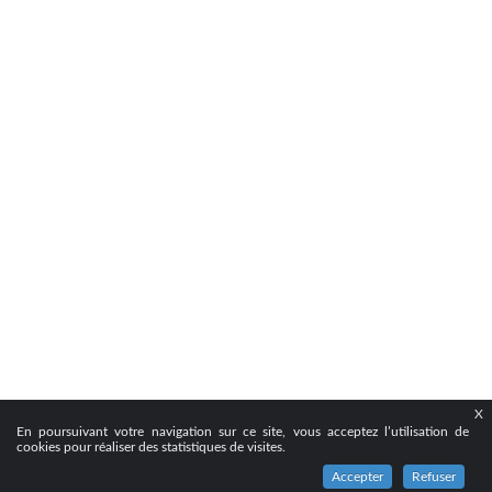
X
En poursuivant votre navigation sur ce site, vous acceptez l’utilisation de
cookies pour réaliser des statistiques de visites.
Accepter
Refuser