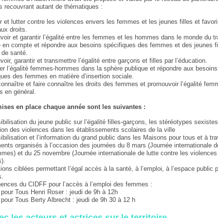
fs recouvrant autant de thématiques :
r et lutter contre les violences envers les femmes et les jeunes filles et favori
ux droits.
oir et garantir l’égalité entre les femmes et les hommes dans le monde du tr
 en compte et répondre aux besoins spécifiques des femmes et des jeunes fi
 de santé.
ir, garantir et transmettre l’égalité entre garçons et filles par l’éducation.
er l’égalité femmes-hommes dans la sphère publique et répondre aux besoins
ques des femmes en matière d’insertion sociale.
onnaître et faire connaître les droits des femmes et promouvoir l’égalité fem
 en général.
ises en place chaque année sont les suivantes :
ibilisation du jeune public sur l’égalité filles-garçons, les stéréotypes sexistes
ion des violences dans les établissements scolaires de la ville
ibilisation et l’information du grand public dans les Maisons pour tous et à tr
nts organisés à l’occasion des journées du 8 mars (Journée internationale d
mes) et du 25 novembre (Journée internationale de lutte contre les violences
).
ions ciblées permettant l’égal accès à la santé, à l’emploi, à l’espace public 
.
nces du CIDFF pour l’accès à l’emploi des femmes :
pour Tous Henri Roser : jeudi de 9h à 12h
pour Tous Berty Albrecht : jeudi de 9h 30 à 12 h
c les acteurs et actrices sur le territoire