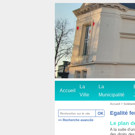
La
La
Accueil
Ville
Municipalité
Accueil
>
Solidar
Egalité 
>>
Recherche avancée
Le plan d
A la suite d’u
des droits des