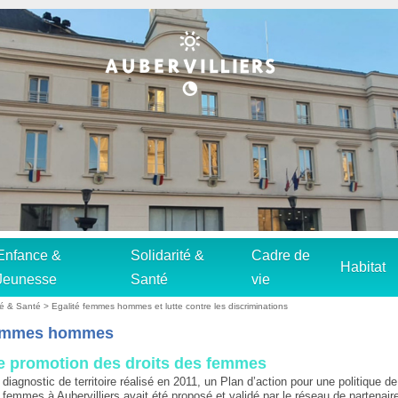
Enfance &
Solidarité &
Cadre de
Habitat
Jeunesse
Santé
vie
ité & Santé
>
Egalité femmes hommes et lutte contre les discriminations
femmes hommes
e promotion des droits des femmes
n diagnostic de territoire réalisé en 2011, un Plan d’action pour une politique d
 femmes à Aubervilliers avait été proposé et validé par le réseau de partenair