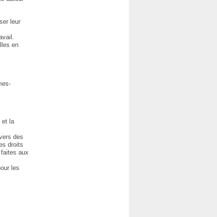
ser leur
avail.
lles en
mes-
 et la
avers des
es droits
 faites aux
pour les