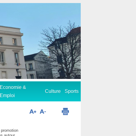
Economie &
Culture
Sports
Emploi
e promotion
es autour