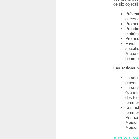
de six objecti
Préveni
accès a
Promouv
Prendre
matière
Promouvo
Favoris
spécifi
Mieux c
hommes
Les actions m
La sens
prévent
La sens
événeme
des fem
femmes
Des act
femmes
Permane
Maison 
Maison 
Action ave