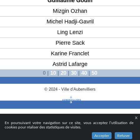
Guillaume Godin
Mizgin Ozhan
Michel Hadji-Gavril
Ling Lenzi
Pierre Sack
Karine Franclet
Astrid Lafarge
0
|
10
|
20
|
30
|
40
|
50
© 2024 - Ville d’Aubervilliers
X
En poursuivant votre navigation sur ce site, vous acceptez l’utilisation de
cookies pour réaliser des statistiques de visites.
Accepter
Refuser