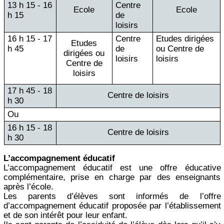
13 h 15 - 16
Centre
Ecole
Ecole
h 15
de
loisirs
16 h 15 - 17
Centre
Etudes dirigées
Etudes
h 45
de
ou Centre de
dirigées ou
loisirs
loisirs
Centre de
loisirs
17 h 45 - 18
Centre de loisirs
h 30
Ou
16 h 15 - 18
Centre de loisirs
h 30
L’accompagnement éducatif
L’accompagnement éducatif est une offre éducative
complémentaire, prise en charge par des enseignants
après l’école.
Les parents d’élèves sont informés de l’offre
d’accompagnement éducatif proposée par l’établissement
et de son intérêt pour leur enfant.