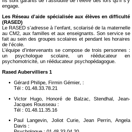
Ils sont garants de l’assiduité de l’élève dès lors qu’il s’y
engage.
Les Réseau d’aide spécialisée aux élèves en difficulté
(RASED)
Le RASED s’adresse à l’enfant, scolarisé de la maternelle
au CM2, aux familles et aux enseignants. Son service se
fait au sein des groupes scolaires et pendant les horaires
de l’école.
L’équipe d’intervenants se compose de trois personnes :
un psychologue scolaire, un rééducateur en
psychomotricité, un rééducateur psychopédagogue.
Rased Aubervilliers 1
Gérard Philipe, Firmin Gémier, :
Tél : 01.48.33.78.21
Victor Hugo, Honoré de Balzac, Stendhal, Jean-
Jacques Rousseau :
Tél : 01.48.11.35.16
Paul Langevin, Joliot Curie, Jean Perrin, Angela
Davis :
Psychologue : 01.48.33.04.20