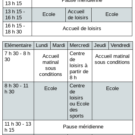
Pause méridienne
13 h 15
13 h 15 -
Accueil
Ecole
Ecole
16 h 15
de loisirs
16 h 15 -
Accueil de loisirs
18 h 30
Elémentaire
Lundi
Mardi
Mercredi
Jeudi
Vendredi
7 h 30 - 8 h
Centre
Accueil
Accueil matinal
30
de
matinal
sous conditions
loisirs à
sous
partir de
conditions
8 h
8 h 30 - 11
Centre
Ecole
Ecole
h 30
de
loisirs
ou Ecole
des
sports
11 h 30 - 13
Pause méridienne
h 15