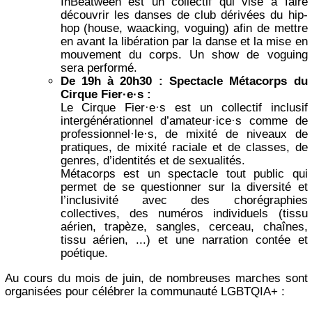
InBeatween est un collectif qui vise à faire
découvrir les danses de club dérivées du hip-
hop (house, waacking, voguing) afin de mettre
en avant la libération par la danse et la mise en
mouvement du corps. Un show de voguing
sera performé.
De 19h à 20h30 : Spectacle Métacorps du
Cirque Fier·e·s :
Le Cirque Fier·e·s est un collectif inclusif
intergénérationnel d’amateur·ice·s comme de
professionnel·le·s, de mixité de niveaux de
pratiques, de mixité raciale et de classes, de
genres, d’identités et de sexualités.
Métacorps est un spectacle tout public qui
permet de se questionner sur la diversité et
l’inclusivité avec des chorégraphies
collectives, des numéros individuels (tissu
aérien, trapèze, sangles, cerceau, chaînes,
tissu aérien, ...) et une narration contée et
poétique.
Au cours du mois de juin, de nombreuses marches sont
organisées pour célébrer la communauté LGBTQIA+ :