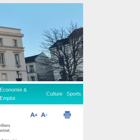
Economie &
Culture
Sports
Emploi
illiers
triel,