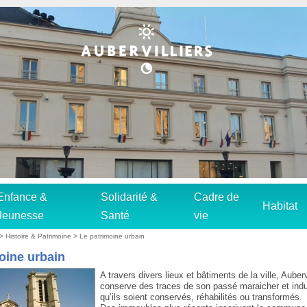
Enfance &
Solidarité &
Cadre de
Habitat
Jeunesse
Santé
vie
>
Histoire & Patrimoine
> Le patrimoine urbain
oine urbain
A travers divers lieux et bâtiments de la ville, Auberv
conserve des traces de son passé maraicher et indus
qu’ils soient conservés, réhabilités ou transformés.