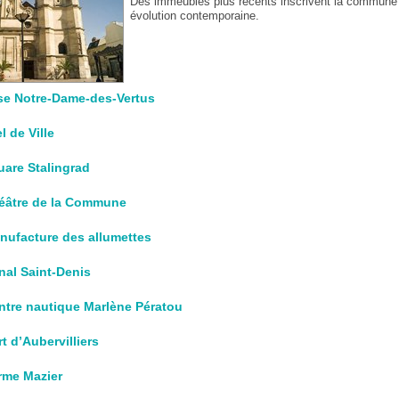
Des immeubles plus récents inscrivent la commune
évolution contemporaine.
ise Notre-Dame-des-Vertus
l de Ville
uare Stalingrad
éâtre de la Commune
nufacture des allumettes
nal Saint-Denis
ntre nautique Marlène Pératou
t d’Aubervilliers
rme Mazier