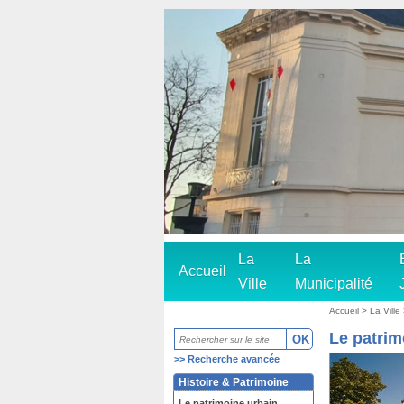
La
La
Accueil
Ville
Municipalité
Accueil
>
La Ville
Le patrim
>>
Recherche avancée
Histoire & Patrimoine
Le patrimoine urbain