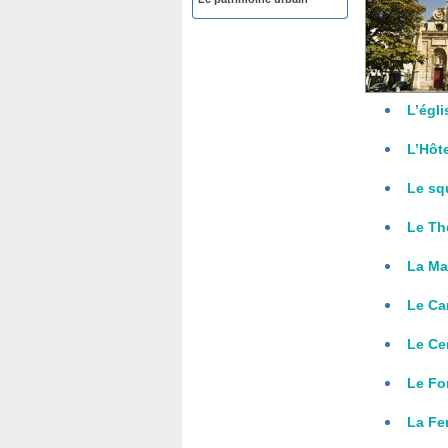
L’égl
L’Hôte
Le sq
Le Th
La Ma
Le Ca
Le Ce
Le For
La Fe