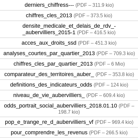
derniers_chiffress---
(
PDF – 311.9 kio
)
chiffres_cles_2013
(
PDF – 373.5 kio
)
densite_medicale_et_delais_de_rdv_-
_aubervilliers_2015-1
(
PDF – 416.5 kio
)
acces_aux_droits_ssd
(
PDF – 451.3 kio
)
analyses_courtes_par_quartier_2013
(
PDF – 709.3 kio
)
chiffres_cles_par_quartier_2013
(
PDF – 6 Mio
)
comparateur_des_territoires_auber_
(
PDF – 353.8 kio
)
definitions_des_indicateurs_odds
(
PDF – 124 kio
)
niveau_de_vie_aubervilliers_
(
PDF – 609.4 kio
)
odds_portrait_social_aubervilliers_2018.01.10
(
PDF –
198.7 kio
)
pop_e_trange_re_d_aubervilliers_vf
(
PDF – 969.4 kio
)
pour_comprendre_les_revenus
(
PDF – 266.5 kio
)