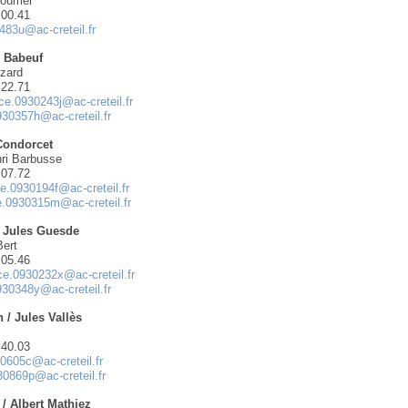
Doumer
.00.41
483u@ac-creteil.fr
/ Babeuf
zard
.22.71
ce.0930243j@ac-creteil.fr
930357h@ac-creteil.fr
Condorcet
nri Barbusse
.07.72
e.0930194f@ac-creteil.fr
e.0930315m@ac-creteil.fr
/ Jules Guesde
Bert
.05.46
ce.0930232x@ac-creteil.fr
930348y@ac-creteil.fr
 / Jules Vallès
.40.03
0605c@ac-creteil.fr
30869p@ac-creteil.fr
/ Albert Mathiez