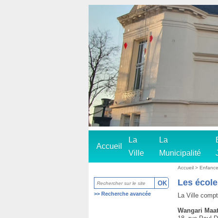
La
La
Accueil
Ville
Municipalité
Accueil
>
Enfanc
Les école
>>
Recherche avancée
La Ville comp
Wangari Maat