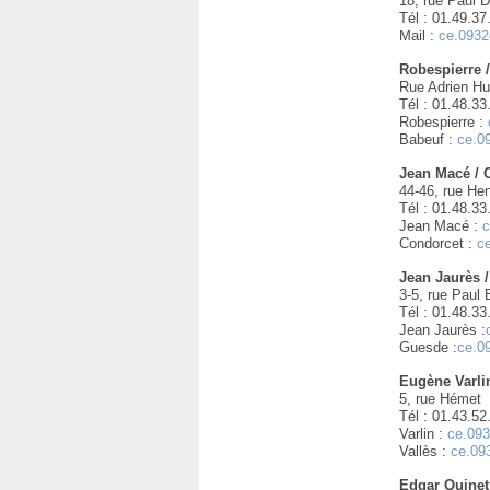
18, rue Paul 
Tél : 01.49.37
Mail :
ce.0932
Robespierre 
Rue Adrien Hu
Tél : 01.48.33
Robespierre :
Babeuf :
ce.0
Jean Macé / 
44-46, rue He
Tél : 01.48.33
Jean Macé :
c
Condorcet :
c
Jean Jaurès 
3-5, rue Paul 
Tél : 01.48.33
Jean Jaurès :
Guesde :
ce.0
Eugène Varlin
5, rue Hémet
Tél : 01.43.52
Varlin :
ce.093
Vallès :
ce.09
Edgar Quinet 