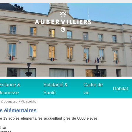
Enfance &
Solidarité &
Cadre de
Habitat
Jeunesse
Santé
vie
e & Jeunesse
>
Vie scolaire
s élémentaires
te 19 écoles élémentaires accueillant près de 6000 élèves
haï