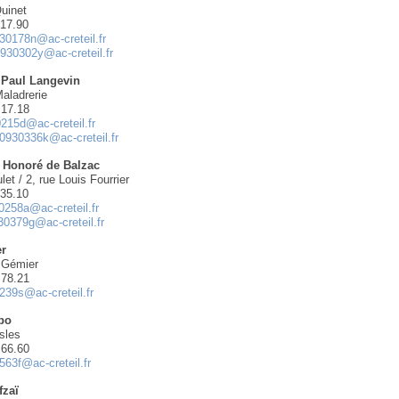
Quinet
.17.90
30178n@ac-creteil.fr
930302y@ac-creteil.fr
/ Paul Langevin
Maladrerie
.17.18
215d@ac-creteil.fr
0930336k@ac-creteil.fr
/ Honoré de Balzac
let / 2, rue Louis Fourrier
.35.10
0258a@ac-creteil.fr
30379g@ac-creteil.fr
er
n Gémier
.78.21
239s@ac-creteil.fr
lbo
sles
.66.60
563f@ac-creteil.fr
fzaï