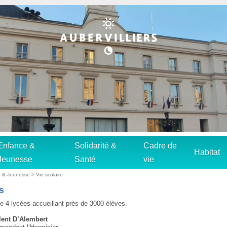
Enfance &
Solidarité &
Cadre de
Habitat
Jeunesse
Santé
vie
e & Jeunesse
>
Vie scolaire
s
e 4 lycées accueillant près de 3000 élèves.
lent D’Alembert