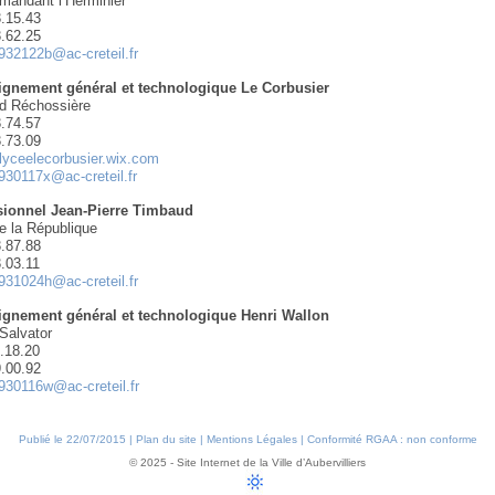
mandant l’Herminier
3.15.43
3.62.25
932122b@ac-creteil.fr
ignement général et technologique Le Corbusier
ld Réchossière
3.74.57
3.73.09
lyceelecorbusier.wix.com
930117x@ac-creteil.fr
sionnel Jean-Pierre Timbaud
e la République
3.87.88
3.03.11
931024h@ac-creteil.fr
ignement général et technologique Henri Wallon
Salvator
1.18.20
9.00.92
930116w@ac-creteil.fr
Publié le 22/07/2015 |
Plan du site
|
Mentions Légales
|
Conformité RGAA : non conforme
© 2025 - Site Internet de la Ville d’Aubervilliers