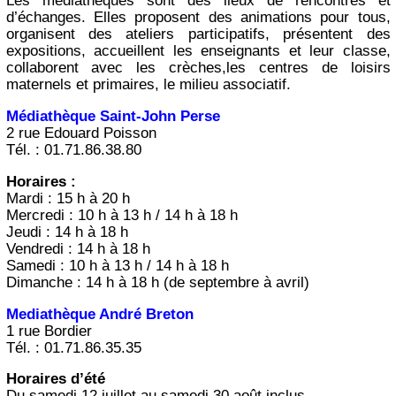
Les médiathèques sont des lieux de rencontres et
d’échanges. Elles proposent des animations pour tous,
organisent des ateliers participatifs, présentent des
expositions, accueillent les enseignants et leur classe,
collaborent avec les crèches,les centres de loisirs
maternels et primaires, le milieu associatif.
Médiathèque Saint-John Perse
2 rue Edouard Poisson
Tél. : 01.71.86.38.80
Horaires :
Mardi : 15 h à 20 h
Mercredi : 10 h à 13 h / 14 h à 18 h
Jeudi : 14 h à 18 h
Vendredi : 14 h à 18 h
Samedi : 10 h à 13 h / 14 h à 18 h
Dimanche : 14 h à 18 h (de septembre à avril)
Mediathèque André Breton
1 rue Bordier
Tél. : 01.71.86.35.35
Horaires d’été
Du samedi 12 juillet au samedi 30 août inclus