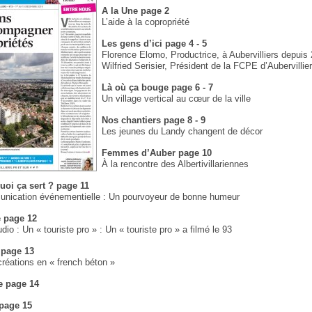
A la Une page 2
L’aide à la copropriété
Les gens d’ici page 4 - 5
Florence Elomo, Productrice, à Aubervilliers depuis
Wilfried Serisier, Président de la FCPE d’Aubervillie
Là où ça bouge page 6 - 7
Un village vertical au cœur de la ville
Nos chantiers page 8 - 9
Les jeunes du Landy changent de décor
Femmes d’Auber page 10
À la rencontre des Albertivillariennes
uoi ça sert ? page 11
nication événementielle : Un pourvoyeur de bonne humeur
e page 12
io : Un « touriste pro » : Un « touriste pro » a filmé le 93
 page 13
réations en « french béton »
ie page 14
 page 15