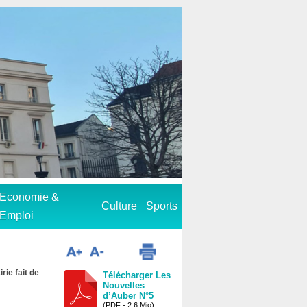
Economie &
Culture
Sports
Emploi
rie fait de
Télécharger Les
Nouvelles
d’Auber N°5
(PDF - 2.6 Mio)