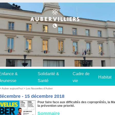
Enfance &
Solidarité &
Cadre de
Habitat
Jeunesse
Santé
vie
>
Auber aujourd’hui
>
Les Nouvelles d’Auber
 décembre - 15 décembre 2018
Pour faire face aux difficultés des copropriétés, la Mai
la prévention une priorité.
Sommaire