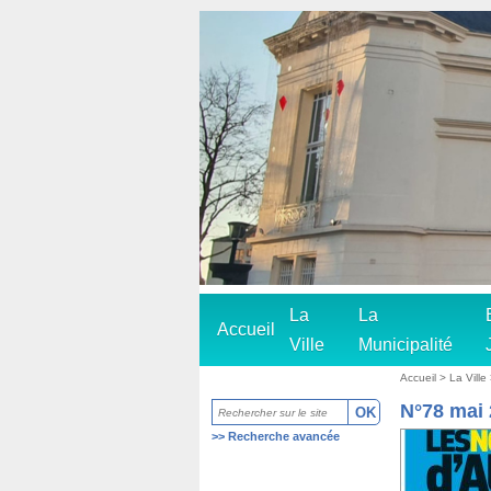
La
La
Accueil
Ville
Municipalité
Accueil
>
La Ville
N°78 mai
>>
Recherche avancée