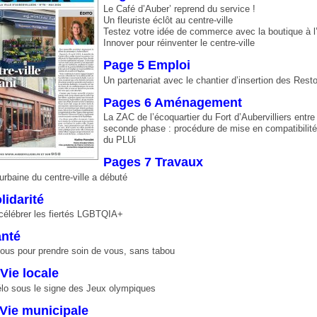
Le Café d’Auber’ reprend du service !
Un fleuriste éclôt au centre-ville
Testez votre idée de commerce avec la boutique à l
Innover pour réinventer le centre-ville
Page 5 Emploi
Un partenariat avec le chantier d’insertion des Res
Pages 6 Aménagement
La ZAC de l’écoquartier du Fort d’Aubervilliers entr
seconde phase : procédure de mise en compatibilité
du PLUi
Pages 7 Travaux
urbaine du centre-ville a débuté
lidarité
célébrer les fiertés LGBTQIA+
anté
vous pour prendre soin de vous, sans tabou
Vie locale
élo sous le signe des Jeux olympiques
Vie municipale