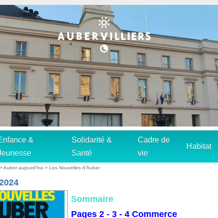
Enfance &
Solidarité &
Cadre de
Habitat
Jeunesse
Santé
vie
>
Auber aujourd’hui
>
Les Nouvelles d’Auber
 2024
Sommaire
Pages 2 - 3 - 4 Commerce