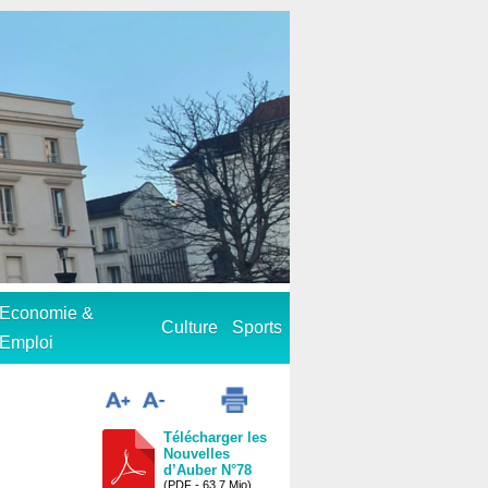
Economie &
Culture
Sports
Emploi
Télécharger les
Nouvelles
d’Auber N°78
(PDF - 63.7 Mio)