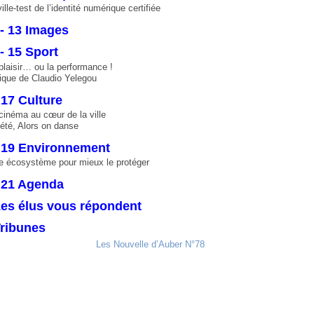
ville-test de l’identité numérique certifiée
- 13 Images
- 15 Sport
plaisir… ou la performance !
ique de Claudio Yelegou
 17 Culture
cinéma au cœur de la ville
l’été, Alors on danse
- 19 Environnement
e écosystème pour mieux le protéger
 21 Agenda
es élus vous répondent
Tribunes
Les Nouvelle d’Auber N°78