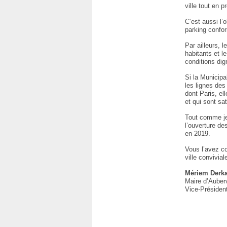
ville tout en 
C’est aussi l’
parking confo
Par ailleurs, 
habitants et l
conditions di
Si la Municipa
les lignes des
dont Paris, el
et qui sont sa
Tout comme je 
l’ouverture de
en 2019.
Vous l’avez co
ville convivial
Mériem Derk
Maire d’Auberv
Vice-Présiden