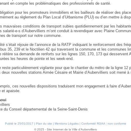
prenant en compte les problématiques des professionnels de santé.
obligation pour les promoteurs immobiliers et les bailleurs de réaliser des plac
rmément au règlement du Plan Local d’Urbanisme (PLU) ou d’en mettre à dispo
les mauvaises conditions de transport subies quotidiennement par les habitant
es salarié-e-s d’Aubervilliers m’ont conduit à revendiquer avec Plaine Commu
gnes de transport sur notre commune.
lité s’était réjouie de l’annonce de la RATP indiquant le renforcement des fré
 bus 35, 239 et le Noctilien 42 qui traversent la commune et les communes li
le réitère sa demande de renforts sur les lignes 150, 170, 173 qui desservent A
turées les heures de pointe et les week-end.
reste particulièrement vigilante pour que le chantier du métro de la ligne 12 
s deux nouvelles stations Aimée Césaire et Mairie d’Aubervilliers soit mené à
mpris, ces nouvelles dispositions traduisent mon engagement à faire d’Auberv
e et apaisée.
aoui
illiers
te du Conseil départemental de la Seine-Saint-Denis
Publié le 25/01/2017 |
Plan du site
|
Mentions Légales
|
Conformité RGAA : non conforme
© 2025 - Site Internet de la Ville d’Aubervilliers