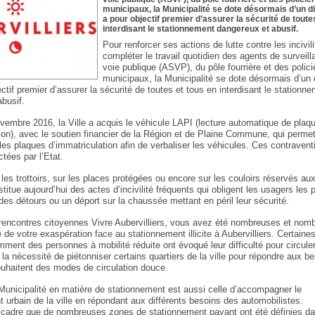
municipaux, la Municipalité se dote désormais d’un di
a pour objectif premier d’assurer la sécurité de toute
interdisant le stationnement dangereux et abusif.
Pour renforcer ses actions de lutte contre les incivili
compléter le travail quotidien des agents de surveill
voie publique (ASVP), du pôle fourrière et des polici
municipaux, la Municipalité se dote désormais d’un d
ectif premier d’assurer la sécurité de toutes et tous en interdisant le stationn
busif.
vembre 2016, la Ville a acquis le véhicule LAPI (lecture automatique de plaq
ion), avec le soutien financier de la Région et de Plaine Commune, qui permet 
les plaques d’immatriculation afin de verbaliser les véhicules. Ces contravent
ctées par l’Etat.
 les trottoirs, sur les places protégées ou encore sur les couloirs réservés au
titue aujourd’hui des actes d’incivilité fréquents qui obligent les usagers les 
des détours ou un déport sur la chaussée mettant en péril leur sécurité.
rencontres citoyennes Vivre Aubervilliers, vous avez été nombreuses et nom
 de votre exaspération face au stationnement illicite à Aubervilliers. Certaines
mment des personnes à mobilité réduite ont évoqué leur difficulté pour circuler
r la nécessité de piétonniser certains quartiers de la ville pour répondre aux b
ouhaitent des modes de circulation douce.
 Municipalité en matière de stationnement est aussi celle d’accompagner le
urbain de la ville en répondant aux différents besoins des automobilistes.
 cadre que de nombreuses zones de stationnement payant ont été définies da