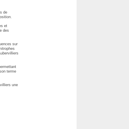
es de
sition.
es et
ne des
quences sur
mitrophes
ubervilliers
permettant
 son terme
illiers une