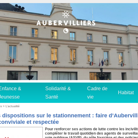
Enfance &
Solidarité &
Cadre de
Habitat
Jeunesse
Santé
vie
s > L’actualité
 dispositions sur le stationnement : faire d’Aubervill
 conviviale et respectée
Pour renforcer ses actions de lutte contre les incivili
compléter le travail quotidien des agents de surveilla
voie publique (ASVP), du pôle fourrière et des policie