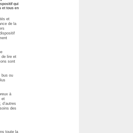
spositif qui
s et tous en
tés et
ance de la
ers
ispositif
ement
ue
de lire et
ions sont
x bus ou
plus
breux à
 et
, d’autres
esoins des
ns toute la