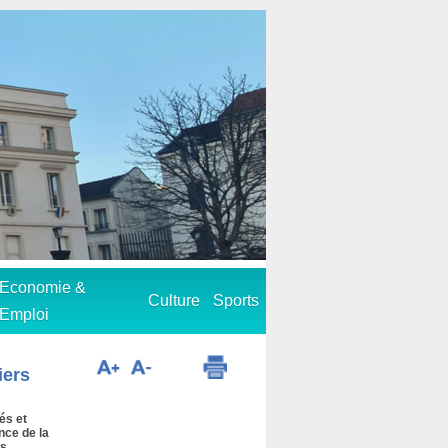
Economie &
Culture
Sports
Emploi
iers
tés et
nce de la
rs