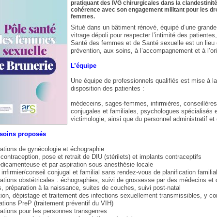
pratiquant des IVG chirurgicales dans la clandestinité
cohérence avec son engagement militant pour les dr
femmes.
Situé dans un bâtiment rénové, équipé d’une grande
vitrage dépoli pour respecter l’intimité des patientes,
Santé des femmes et de Santé sexuelle est un lieu 
prévention, aux soins, à l’accompagnement et à l’ori
L’équipe
Une équipe de professionnels qualifiés est mise à l
disposition des patientes :
médeceins, sages-femmes, infirmières, conseillère
conjugales et familiales, psychologues spécialisés 
victimologie, ainsi que du personnel administratif et 
 soins proposés
ations de gynécologie et échographie
 contraception, pose et retrait de DIU (stérilets) et implants contraceptifs
icamenteuse et par aspiration sous anesthésie locale
 infirmier/conseil conjugal et familial sans rendez-vous de planification familia
ations obstétricales : échographies, suivi de grossesse par des médecins et
 préparation à la naissance, suites de couches, suivi post-natal
ion, dépistage et traitement des infections sexuellement transmissibles, y c
ations PreP (traitement préventif du VIH)
ations pour les personnes transgenres