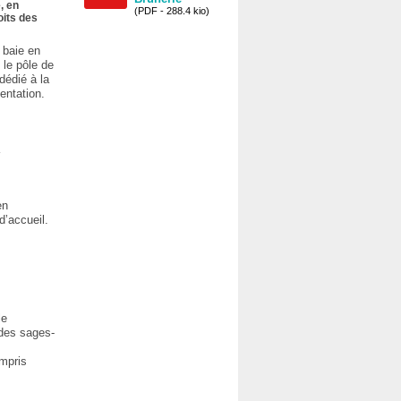
, en
(PDF - 288.4 kio)
oits des
 baie en
 le pôle de
dédié à la
entation.
a
s
en
d’accueil.
le
 des sages-
ompris