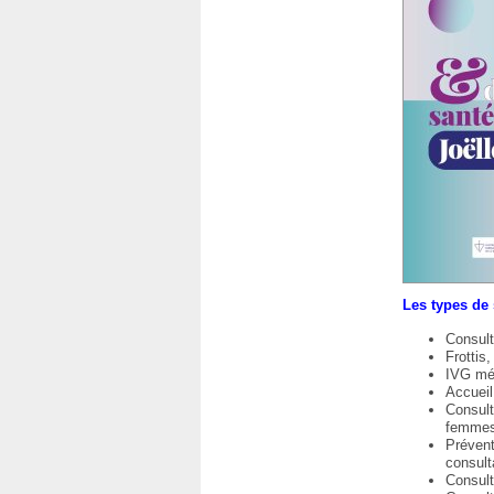
Les types de
Consult
Frottis,
IVG méd
Accueil
Consult
femmes,
Prévent
consult
Consult