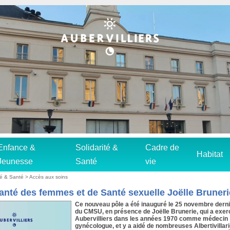
Enfance &
Solidarité &
Cadre de
Habitat
Jeunesse
Santé
vie
ité & Santé
>
Accès aux soins
anté des femmes et de Santé sexuelle Joëlle Bruneri
Ce nouveau pôle a été inauguré le 25 novembre derni
du CMSU, en présence de Joëlle Brunerie, qui a exer
Aubervilliers dans les années 1970 comme médecin
gynécologue, et y a aidé de nombreuses Albertivillar