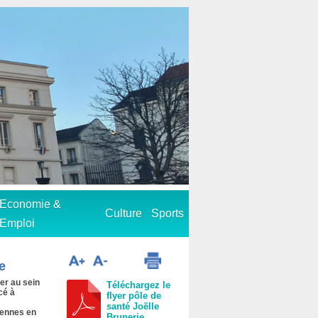
Economie &
Culture
Sports
Emploi
e
er au sein
Téléchargez le
cé à
flyer pôle de
santé Joëlle
iennes en
Brunerie