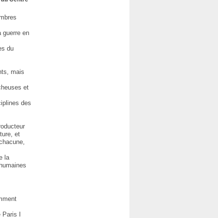
embres
a guerre en
es du
nts, mais
rcheuses et
iplines des
roducteur
ure, et
 chacune,
e la
 humaines
omment
 Paris I