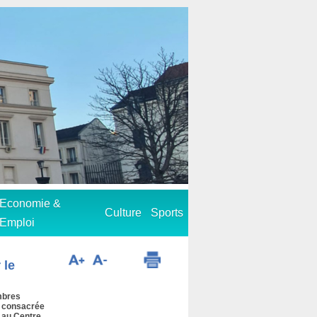
Economie &
Culture
Sports
Emploi
 le
mbres
re consacrée
, au Centre