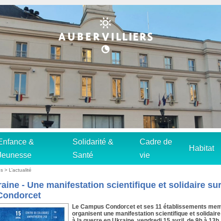
Enfance &
Solidarité &
Cadre de
Habitat
Jeunesse
Santé
vie
s > L’actualité
aine - Une manifestation scientifique et solidaire sur
Condorcet
Le Campus Condorcet et ses 11 établissements me
organisent une manifestation scientifique et solidai
à la guerre en Ukraine, vendredi 15 avril, de 9h à 13h