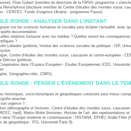
onne), Flore Gubert (membre du directoire de la FMSH, programme « cherch
isa Menshykova (docteure membre du Centre d’études des mondes russe, cau
en - CERCEC, Fonds d’urgence Ukraine - programme Pause).
BLE RONDE : ANALYSER DANS L’INSTANT
yer sur les sciences humaines et sociales pour éclairer l’actualité, avec qu
 quelle documentation
elles relations instaurer avec les médias ? Quelles seront les conséquences
ntifiques ?
lin Lebedev (politiste, Institut des sciences sociales du politique - ISP, Univ
nçoise
ogue, Centre d’études des mondes russe, caucasien et centre-européen - C
Delcour (politiste,
t Coopération dans l’Espace Européen - Etudes Européennes ICEE, Universit
nis
aphe, Géographie-cités, CNRS).
BLE RONDE : PENSER L’ÉVÉNEMENT DANS LE TE
s historiques, socio-historiques et géopolitiques construire pour mieux comp
ignifie arracher
 son urgence ?
Blum (démographe et historien, Centre d’études des mondes russe, caucasien 
CEC, Ined), Martin Motte (historien, Histoire de l’art, des représentations et
on dans l’Europe moderne et contemporaine - HISTARA, EPHE), André Filler (hi
is de géopolitique - IFG, Université Paris 8).