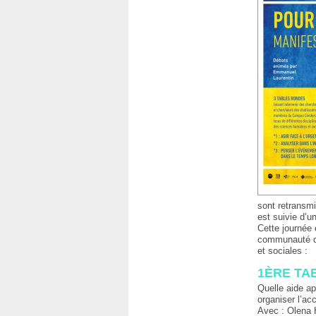
sont retransm
est suivie d’
Cette journée e
communauté de
et sociales :
1ÈRE TA
Quelle aide a
organiser l’ac
Avec : Olena 