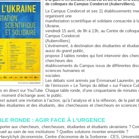
de colloques du Campus Condorcet (Aubervilliers).
Le Campus Condorcet et ses 11 établissements m
organisent une
manifestation scientifique et solidaire consacrée à l
Ukraine,
vendredi 15 avril, de 9h à 13h, au Centre de colloqu
Campus Condorcet
(Aubervilliers).
L’événement, à destination des étudiantes et étudia
aussi du grand public,
propose 3 tables rondes qui font intervenir des che
chercheurs des
établissements du Campus issus de différentes disc
sciences humaines et
sociales.
Les débats sont animés par Emmanuel Laurentin, p
de l’émission « Le Temps du débat » sur France Cult
is en direct sur YouTube. Chaque table ronde, d’une cinquantaine de minutes
un moment d’échange avec le public.
st autant une invitation à l’action, qu’à l’analyse et à la réflexion, de la part d
s étudiantes et des étudiants, des chercheuses et chercheurs en sciences
BLE RONDE : AGIR FACE À L’URGENCE
pporter aux chercheurs, chercheuses, étudiantes et étudiants ukrainiens ? C
cueil au sein de nos institutions ? Quelles solutions inventer ensemble ?
Havrylchyk (économiste, Centre d’économie de la Sorbonne - CES, Université