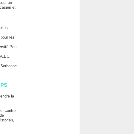
eurs en
casien et
elles
 pour les
ersité Paris
ERCEC,
é Sorbonne
MPS
rendre la
et centre-
 de
storien,