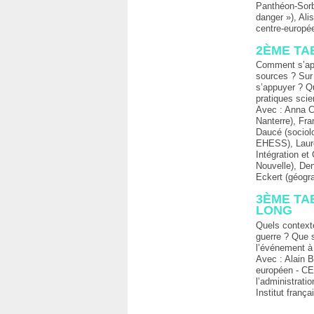
Panthéon-Sorb
danger »), Al
centre-europé
2ÈME TA
Comment s’appu
sources ? Sur
s’appuyer ? Qu
pratiques scie
Avec : Anna Co
Nanterre), Fra
Daucé (sociol
EHESS), Laure 
Intégration e
Nouvelle), De
Eckert (géogr
3ÈME TA
LONG
Quels contexte
guerre ? Que s
l’événement à
Avec : Alain 
européen - CER
l’administrati
Institut frança