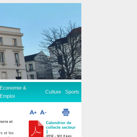
Economie &
Culture
Sports
Emploi
verre et
Calendrier de
collecte secteur
1
s et les
(PDF - 901.8 kio)