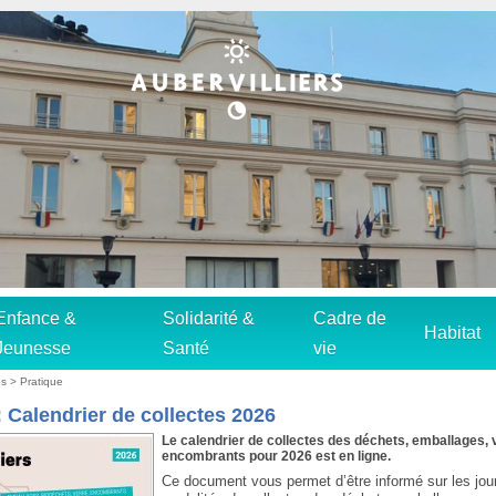
Enfance &
Solidarité &
Cadre de
Habitat
Jeunesse
Santé
vie
és > Pratique
: Calendrier de collectes 2026
Le calendrier de collectes des déchets, emballages, 
encombrants pour 2026 est en ligne.
Ce document vous permet d’être informé sur les jour