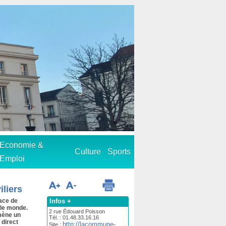
Economie &
Culture
Sports
Emploi
liers
Infos +
ace de
t le monde.
2 rue Édouard Poisson
 mène un
Tél. : 01.48.33.16.16
 direct
http://lacommune-
Site :