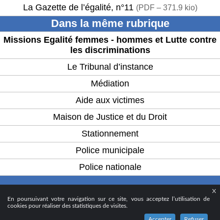
La Gazette de l’égalité, n°11
(
PDF – 371.9 kio
)
Dans la même rubrique
Missions Egalité femmes - hommes et Lutte contre
les discriminations
Le Tribunal d’instance
Médiation
Aide aux victimes
Maison de Justice et du Droit
Stationnement
Police municipale
Police nationale
X
© 2024 - Ville d’Aubervilliers
En poursuivant votre navigation sur ce site, vous acceptez l’utilisation de
cookies pour réaliser des statistiques de visites.
Accepter
Refuser