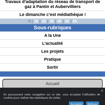
Travaux d’adaptation du réseau de transport de
gaz à Pantin et Aubervilliers
Le dimanche c’est médiathèque !
0
|
10
|
20
|
30
|
40
|
50
|
60
Sous-rubriques
A la Une
L’actualité
Les projets
Pratique
Sortir
Accueil
X
© 2024 - Ville d’Aubervilliers
En poursuivant votre navigation sur ce site, vous acceptez l’utilisation de
cookies pour réaliser des statistiques de visites.
Accepter
Refuser