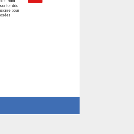
après-midi.
ésenter dès
nscrire pour
posées.