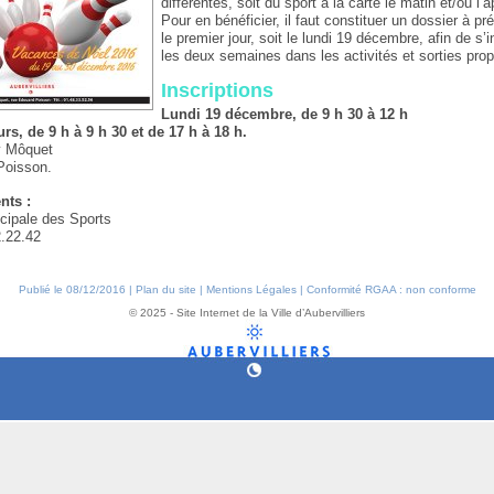
différentes, soit du sport à la carte le matin et/ou l’
Pour en bénéficier, il faut constituer un dossier à pr
le premier jour, soit le lundi 19 décembre, afin de s’i
les deux semaines dans les activités et sorties pro
Inscriptions
Lundi 19 décembre, de 9 h 30 à 12 h
rs, de 9 h à 9 h 30 et de 17 h à 18 h.
 Môquet
Poisson.
nts :
icipale des Sports
2.22.42
Publié le 08/12/2016 |
Plan du site
|
Mentions Légales
|
Conformité RGAA : non conforme
© 2025 - Site Internet de la Ville d’Aubervilliers