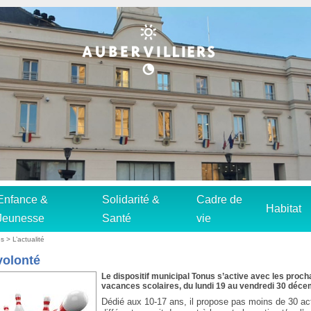
Enfance &
Solidarité &
Cadre de
Habitat
Jeunesse
Santé
vie
s > L’actualité
volonté
Le dispositif municipal Tonus s’active avec les proch
vacances scolaires, du lundi 19 au vendredi 30 déce
Dédié aux 10-17 ans, il propose pas moins de 30 act