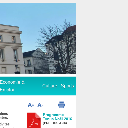
Economie &
Culture
Sports
Emploi
aines
Programme
mbre.
Tonus Noël 2016
(PDF - 802.3 kio)
ivités