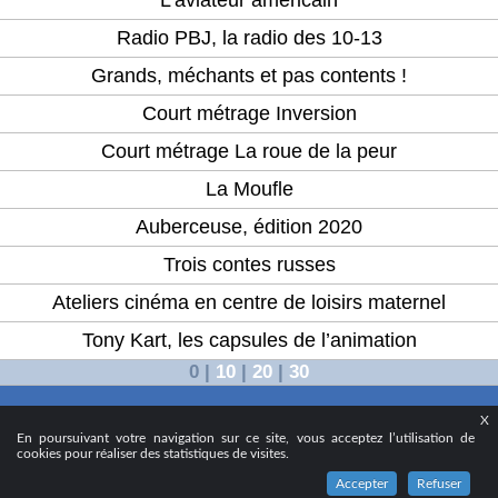
L’aviateur américain
Radio PBJ, la radio des 10-13
Grands, méchants et pas contents !
Court métrage Inversion
Court métrage La roue de la peur
La Moufle
Auberceuse, édition 2020
Trois contes russes
Ateliers cinéma en centre de loisirs maternel
Tony Kart, les capsules de l’animation
0
|
10
|
20
|
30
X
© 2024 - Ville d’Aubervilliers
En poursuivant votre navigation sur ce site, vous acceptez l’utilisation de
cookies pour réaliser des statistiques de visites.
Accepter
Refuser