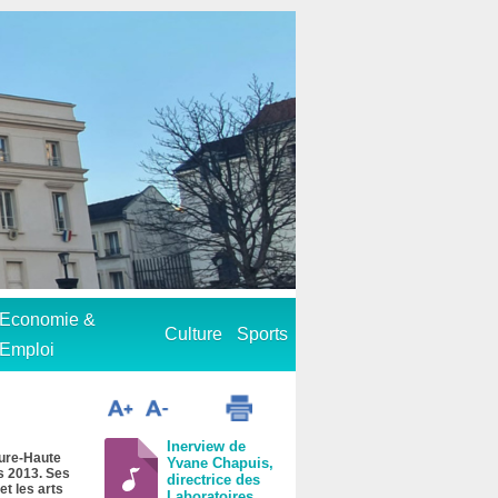
Economie &
Culture
Sports
Emploi
Inerview de
ture-Haute
Yvane Chapuis,
s 2013. Ses
directrice des
et les arts
Laboratoires