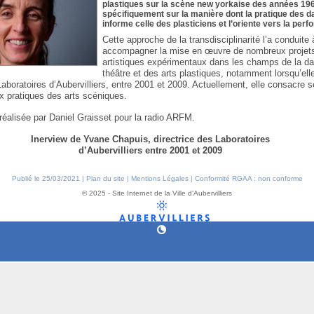
plastiques sur la scène new yorkaise des années 196
spécifiquement sur la manière dont la pratique des 
informe celle des plasticiens et l’oriente vers la per
Cette approche de la transdisciplinarité l’a conduite 
accompagner la mise en œuvre de nombreux projet
artistiques expérimentaux dans les champs de la d
théâtre et des arts plastiques, notamment lorsqu’elle
Laboratoires d’Aubervilliers, entre 2001 et 2009. Actuellement, elle consacre 
x pratiques des arts scéniques.
réalisée par Daniel Graisset pour la radio ARFM.
Inerview de Yvane Chapuis, directrice des Laboratoires
d’Aubervilliers entre 2001 et 2009
Publié le 25/03/2021 |
Plan du site
|
Mentions Légales
|
Conformité RGAA : non conforme
© 2025 - Site Internet de la Ville d’Aubervilliers