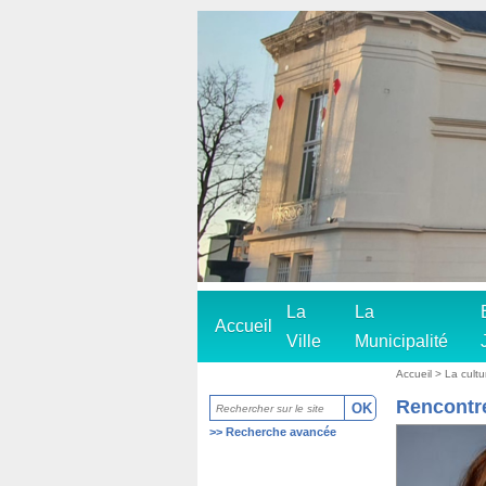
La
La
Accueil
Ville
Municipalité
Accueil
>
La cultu
Rencontr
>>
Recherche avancée