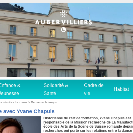
Enfance &
Solidarité &
Cadre de
Habitat
Jeunesse
Santé
vie
re s’invite chez vous
>
Remonter le temps
e avec Yvane Chapuis
Historienne de l’art de formation, Yvane Chapuis est
responsable de la Mission recherche de La Manufac
école des Arts de la Scène de Suisse romande depui
recherches ont porté sur les relations entre la danse 