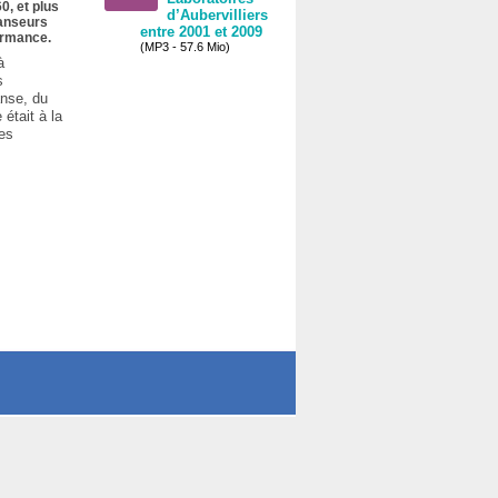
0, et plus
d’Aubervilliers
danseurs
entre 2001 et 2009
formance.
(MP3 - 57.6 Mio)
à
s
anse, du
 était à la
ses