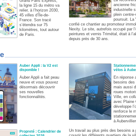
Grand Paris Express,
ancienne fri
la ligne 15 du métro va
industrielle 
relier, à l’horizon 2030,
plein centre-
45 villes d’Île-de-
poursuit. La 
France. Son tracé
confié ce chantier au promoteur immob
s’étendra sur 75
Nexity. Le site, autrefois occupé par l
kilomètres, tout autour
peintures et vernis Trimétal, était à l
de Paris.
depuis près de 30 ans.
ue
Auber Appli : la V2 est
Stationneme
disponible !
vélos à Auber
Auber Appli a fait peau
En réponse 
neuve et vous pouvez
besoins des 
désormais découvrir
mais aussi 
ses nouvelles
roues motori
fonctionnalités.
Ville, en col
avec Plain
développe l’o
renforce le m
stationnemen
à Aubervillie
Un travail au plus près des besoins a
Propreté : Calendrier de
couvrir les différents quartiers de la vil
collectes 2026