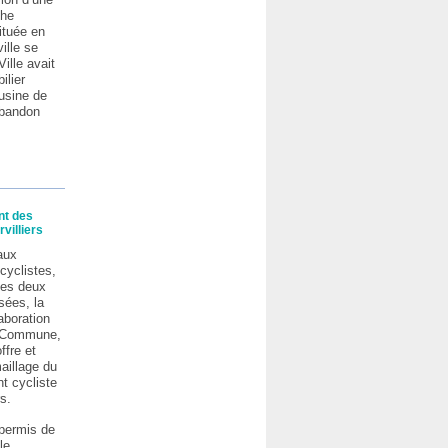
che
située en
ville se
Ville avait
ilier
’usine de
’abandon
nt des
villiers
aux
cyclistes,
des deux
sées, la
laboration
e Commune,
ffre et
aillage du
t cycliste
rs.
 permis de
le.