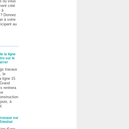
e ou vous
ent créé
é à
s ? Donnez
an à votre
ticipant au
e la ligne
ro sur le
arrer
gs travaux
, le
a ligne 15
 Grand
s rentrera
se
onstruction
puis, à
l.
travaux sur
 Trimétal
ion d’une