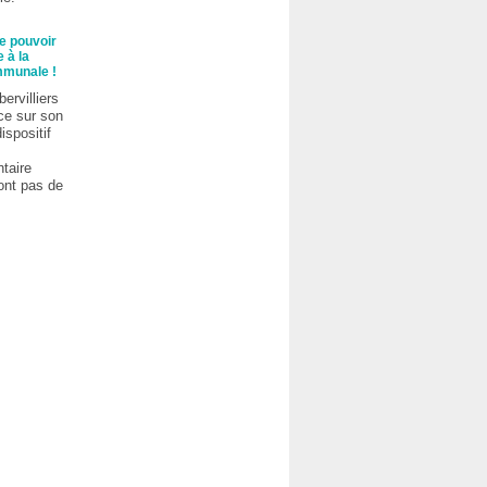
e pouvoir
 à la
mmunale !
bervilliers
ce sur son
dispositif
taire
ont pas de