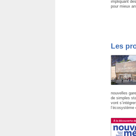
impliquant des
pour mieux an
Les pro
nouvelles gares
de simples sta
vont s’intégre
l’écosystème d