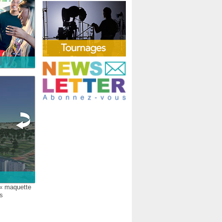
e « maquette
ts