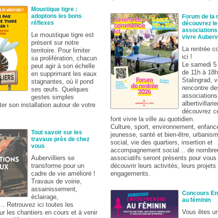
Moustique tigre :
adoptons les bons
Forum de la r
réflexes
découvrez le
associations 
Le moustique tigre est
vivre Aubervi
présent sur notre
La rentrée 
territoire. Pour limiter
ici !
sa prolifération, chacun
Le samedi 5
peut agir à son échelle
de 11h à 18
en supprimant les eaux
Stalingrad, 
stagnantes, où il pond
rencontre de
ses œufs. Quelques
associations
gestes simples
albertivillari
ter son installation autour de votre
découvrez ce
font vivre la ville au quotidien.
Culture, sport, environnement, enfanc
Tout savoir sur les
jeunesse, santé et bien-être, urbanism
travaux près de chez
social, vie des quartiers, insertion et
vous
accompagnement social… de nombreu
associatifs seront présents pour vous 
Aubervilliers se
découvrir leurs activités, leurs projets 
transforme pour un
engagements.
cadre de vie amélioré !
Travaux de voirie,
assainissement,
Concours En
éclairage,
au féminin
… Retrouvez ici toutes les
Vous êtes u
ur les chantiers en cours et à venir