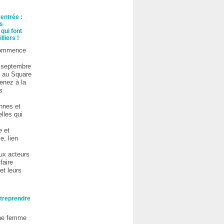
entrée :
s
qui font
lliers !
commence
 septembre
h au Square
venez à la
s
ennes et
lles qui
e et
e, lien
x acteurs
faire
et leurs
treprendre
ne femme