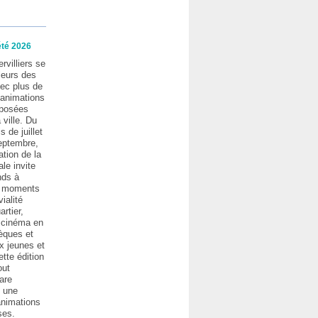
été 2026
rvilliers se
leurs des
ec plus de
’animations
oposées
 ville. Du
 de juillet
eptembre,
tion de la
le invite
nds à
s moments
ialité
artier,
, cinéma en
hèques et
x jeunes et
tte édition
out
are
c une
animations
ses.