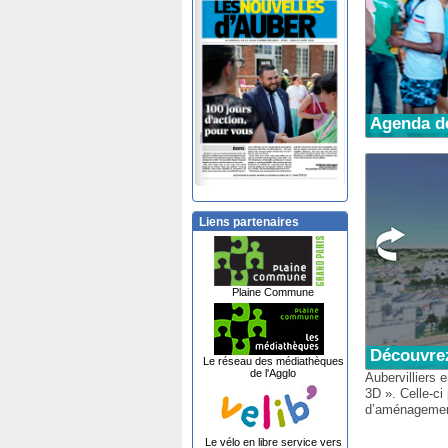
Agenda d
Liens partenaires
Plaine Commune
Découvrez
Le réseau des médiathèques
de l'Agglo
Aubervilliers 
3D ». Celle-ci
d’aménagement 
Le vélo en libre service vers