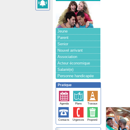
Jeune
Parent
Senior
Nouvel arrivant
Association
Acteur économique
Salarié(e)
Personne handicapée
Pratique
Agenda
Plans
Travaux
Contacts
Urgences
Propreté