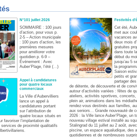
tés
N°101 juillet 2026
Festivités d’
SOMMAIRE : 100 jours
Cet été, Aube
d’action, pour vous p.
met aux cou
2-5 – Action municipale
vacances av
: 100 jours d’action, les
deux mois d
premières mesures
gratuites pr
pour améliorer votre
dans toute la
quotidien p. 6-9 –
début du mois
Événement : Avec
jusqu’au 5 s
Auber’Plage, l’été (…)
la programma
Saison estiva
petits et gra
Appel à candidatures
partager de
pour quatre locaux
de détente, de découverte et de conviv
commerciaux
autour d’activités variées : fêtes de qu
ateliers, activités sportives, concerts
La Ville d’Aubervilliers
plein air, animations dans les médiat
lance un appel à
rendez-vous destinés aux familles, au
candidatures portant
aux seniors… Grande nouveauté de ce
sur l’attribution de
2026 : la Ville lance Auber’Plage, un t
quatre locaux situés en
nouveau village estival installé au squ
ur favoriser l’implantation de
Stalingrad du 11 juillet au 2 août, ave
ervices de proximité qualitatifs
piscine, un espace aqualudique, des 
lbertivillariens.
quotidiennes et de nombreuses surpri