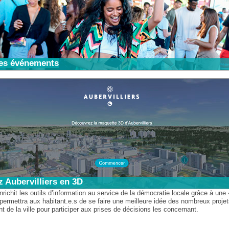
es événements
 Aubervilliers en 3D
enrichit les outils d’information au service de la démocratie locale grâce à un
 permettra aux habitant.e.s de se faire une meilleure idée des nombreux proje
de la ville pour participer aux prises de décisions les concernant.