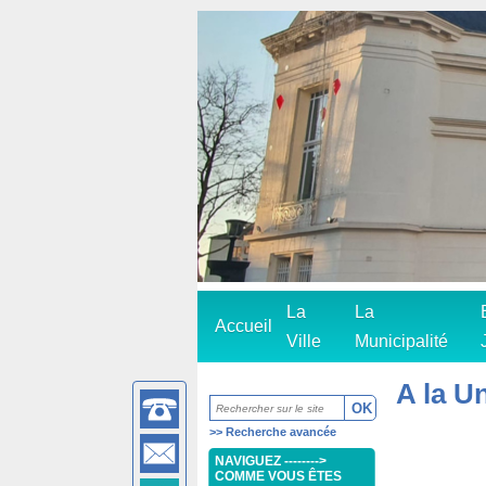
La
La
Accueil
Ville
Municipalité
A la U
>>
Recherche avancée
NAVIGUEZ -------->
COMME VOUS ÊTES