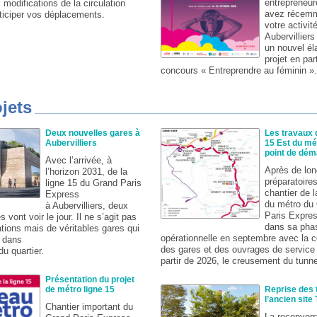
entrepreneur
 modifications de la circulation
avez récemm
ticiper vos déplacements.
votre activit
Aubervillier
un nouvel él
projet en par
concours « Entreprendre au féminin ».
jets
Deux nouvelles gares à
Les travaux d
Aubervilliers
15 Est du mét
point de dém
Avec l’arrivée, à
Après de lon
l’horizon 2031, de la
préparatoires
ligne 15 du Grand Paris
chantier de l
Express
du métro du
à Aubervilliers, deux
Paris Expres
 vont voir le jour. Il ne s’agit pas
dans sa pha
tions mais de véritables gares qui
opérationnelle en septembre avec la c
r dans
des gares et des ouvrages de service 
u quartier.
partir de 2026, le creusement du tunne
Présentation du projet
de métro ligne 15
Reprise des 
l’ancien site
Chantier important du
La reconvers